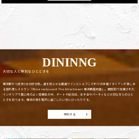
D
ININNG
大切な人と特別なひとときを
横浜駅から徒歩2分の好立地。通を唸らせる厳選ワインとシェフこだわりの本格イタリアンが楽しめ
る隠れ家レストラン『Wine restaurant The Attachment 横浜鶴屋町店』。開放的で洗練された
インテリアで居心地のよい雰囲気の中、デートや記念日、女子会やパーティなど大切な方とのひと
ときを彩ります。横浜の夜を贅沢に過ごしたい方にぴったりです。
予約する