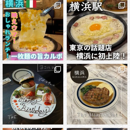
映えてうまい「映えウマ」が優秀す
◆The Attachment◆
ぎるおしゃれイタリアン！一枚麺の
⁡ @the_attachment_yokohama
...
カルボナーラは必食！🍽
16
0
...
14
0
『特別な日には、特別な甘さを』 🎀
📍The Attachment
誕生日じゃなくても頼みたくな
横浜駅のきた西口から出て5分ほど
る。
...
でお店に到着！
...
21
0
27
0