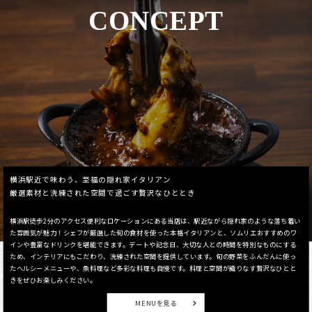
CONCEPT
横浜駅近で味わう、至福の隠れ家イタリアン
厳選素材と洗練された空間で過ごす贅沢なひととき
横浜駅徒歩2分のアクセス便利なロケーションにある当店は、駅近ながら隠れ家のような落ち着い
た雰囲気が魅力！シェフが厳選した旬の食材を使った本格イタリアンと、ソムリエおすすめのワ
インや豊富なドリンクを堪能できます。デートや記念日、大切な人との時間を特別なものにする
ため、インテリアにもこだわり、洗練された空間を提供しています。旬の野菜をふんだんに使っ
たヘルシーメニューや、魚料理など多彩な料理も自慢です。料理と空間が織りなす贅沢なひとと
きをぜひお楽しみください。
MENUを見る