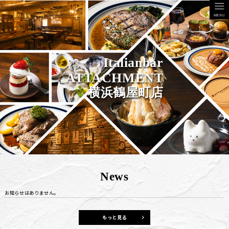
コ
ン
テ
ン
ツ
MENU
へ
ス
キ
ッ
プ
Italianbar
ATTACHMENT
横浜鶴屋町店
News
お知らせはありません。
もっと見る