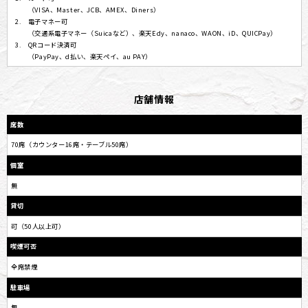
（VISA、Master、JCB、AMEX、Diners）
電子マネー可
（交通系電子マネー（Suicaなど）、楽天Edy、nanaco、WAON、iD、QUICPay）
QRコード決済可
（PayPay、d払い、楽天ペイ、au PAY）
店舗情報
席数
70席（カウンター16席・テーブル50席）
個室
無
貸切
可（50人以上可）
喫煙可否
全席禁煙
駐車場
無