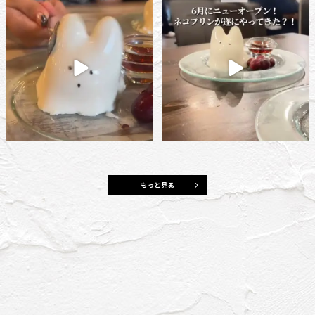
📍The Attachment 横浜鶴屋店
■Wine restaurant The Attachment
@横浜駅
横浜鶴屋町店■
...
🏠
...
33
0
28
0
もっと見る